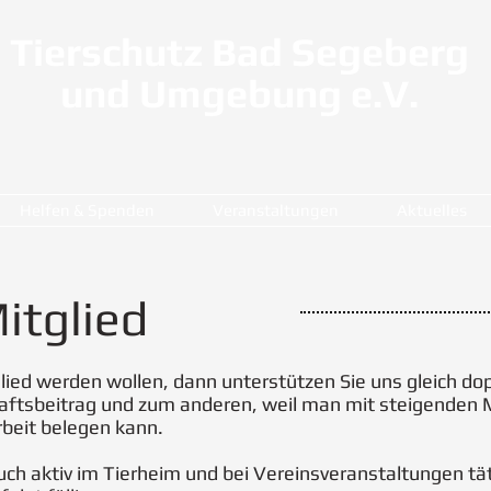
Tierschutz Bad Segeberg
und Umgebung e.V.
Helfen & Spenden
Veranstaltungen
Aktuelles
itglied
ied werden wollen, dann unterstützen Sie uns gleich dop
aftsbeitrag und zum anderen, weil man mit steigenden 
rbeit belegen kann.
uch aktiv im Tierheim und bei Vereinsveranstaltungen tä