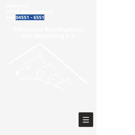
Neuland 2
23795 Bad Segeberg
Tel:
04551 - 6551
Tierschutz Bad Segeberg
und Umgebung e.V.