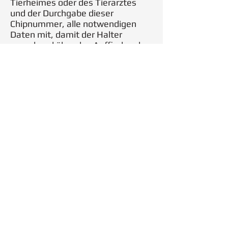
Tierheimes oder des Tierarztes
und der Durchgabe dieser
Chipnummer, alle notwendigen
Daten mit, damit der Halter
umgehend über das Auffinden des
Tieres informiert und Hund oder
Katze schnell wieder nach Hause
geholt werden kann. Ein langer und
kostenintensiver Aufenthalt, so
wie die psychische Belastung für
ihr Tier, kann so minimiert werden.
Privatpersonen können diesen Chip
nicht lesen!
Urlaube im Ausland
Seit 2012 ist das Chippen für
Reisen mit dem Haustier ins
europäische Ausland Pflicht!
Vorteile eines Mikrochips
Der Chip belastet und stört das
Tier nicht, der Chip sendet keinerlei