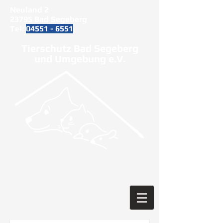
Neuland 2
23795 Bad Segeberg
Tel:
04551 - 6551
Tierschutz Bad Segeberg
und Umgebung e.V.