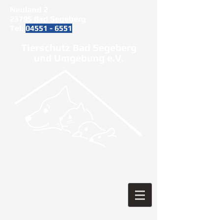
Neuland 2
23795 Bad Segeberg
Tel:
04551 - 6551
Tierschutz Bad Segeberg
und Umgebung e.V.